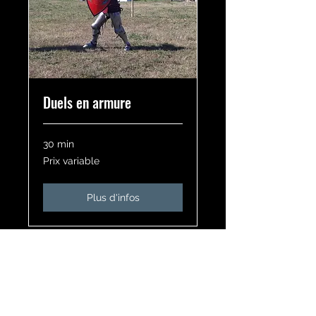
Duels en armure
30 min
Prix
Prix variable
variable
Plus d'infos