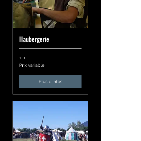
Haubergerie
1 h
Prix
Prix variable
variable
Plus d'infos