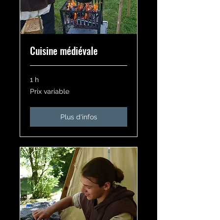
Cuisine médiévale
1 h
Prix
Prix variable
variable
Plus d'infos