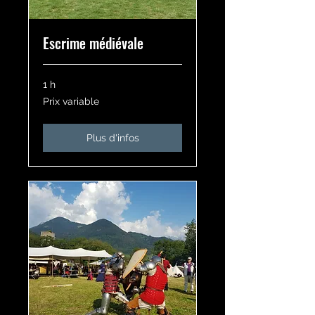
Escrime médiévale
1 h
Prix
Prix variable
variable
Plus d'infos