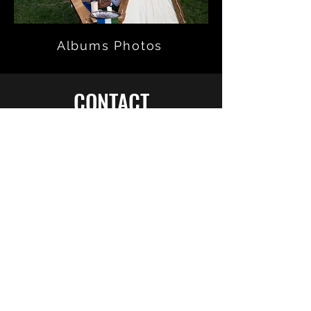
Albums Photos
CONTACT
Vous souhaitez nous rejoindre ?
Ecrivez-nous !
Genève