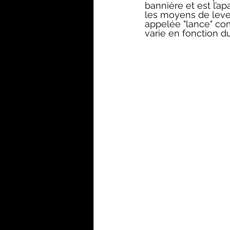
bannière et est l’apa
les moyens de lever
appelée "lance" c
varie en fonction d