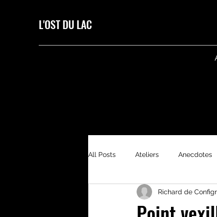
L'OST DU LAC
All Posts
Ateliers
Anecdotes
Richard de Config
Point vexil