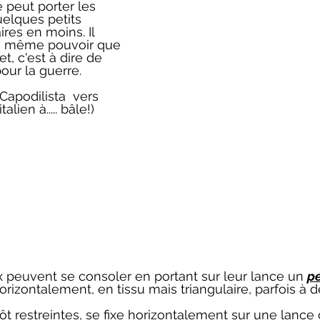
 peut porter les 
uelques petits 
ires en moins. Il 
e même pouvoir que 
t, c'est à dire de 
our la guerre. 
apodilista  vers 
alien à..... bâle!)
ux peuvent se consoler en portant sur leur lance un 
p
orizontalement, en tissu mais triangulaire, parfois à 
t restreintes, se fixe horizontalement sur une lanc