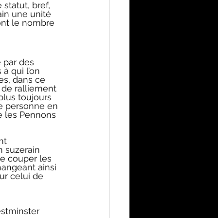
statut, bref, 
ain une unité 
nt le nombre 
 par des 
à qui l’on 
les, dans ce 
 de ralliement 
plus toujours 
e personne en 
e les Pennons 
nt 
n suzerain 
de couper les 
angeant ainsi 
ur celui de 
estminster 