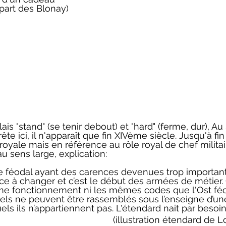
part des Blonay) 
glais "stand" (se tenir debout) et "hard" (ferme, dur), Au
rête ici, il n'apparaît que fin XIVème siècle. Jusqu'à fi
 royale mais en référence au rôle royal de chef milita
u sens large, explication:
re féodal ayant des carences devenues trop importan
e à changer et c’est le début des armées de métier. 
me fonctionnement ni les mêmes codes que l'Ost féod
els ne peuvent être rassemblés sous l’enseigne d’une
ls ils n’appartiennent pas. L'étendard nait par besoin
(illustration étendard de L