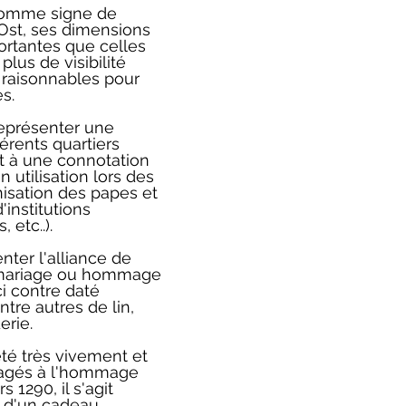
é comme signe de 
Ost, ses dimensions 
rtantes que celles 
lus de visibilité 
 raisonnables pour 
s. 
eprésenter une 
rents quartiers 
t à une connotation 
n utilisation lors des 
isation des papes et 
nstitutions 
 etc..). 
nter l'alliance de 
mariage ou hommage 
 contre daté 
re autres de lin, 
erie. 
té très vivement et 
agés à l'hommage 
 1290, il s'agit 
 d'un cadeau 