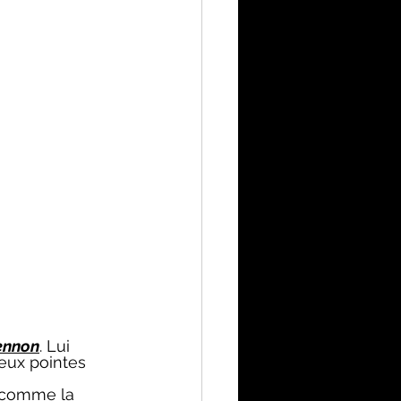
ennon
. Lui 
deux pointes 
e comme la 