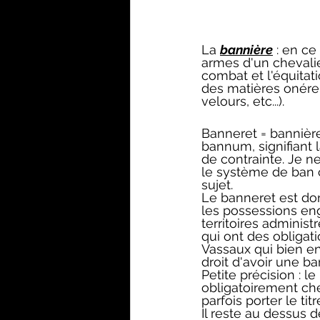
La 
bannière
 : en ce
armes d'un chevalie
combat et l'équitati
des matières onéreu
velours, etc...).
Banneret = bannière
bannum, signifiant l
de contrainte. Je ne 
le système de ban c
sujet.
Le banneret est do
les possessions en
territoires administ
qui ont des obligati
Vassaux qui bien en
droit d'avoir une ba
Petite précision : l
obligatoirement che
parfois porter le ti
Il reste au dessus d