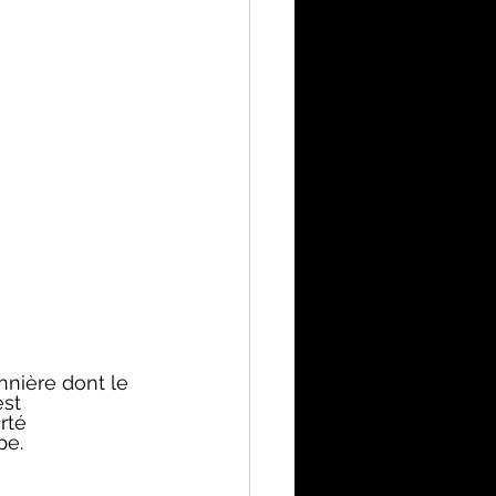
nnière dont le 
st 
rté 
pe. 