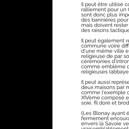
Il peut être utilis
ralliement pour un 
sont donc plus impo
des bannières pour p
mais doivent rester
des raisons tactique
Il peut également r
commune voire diffé
d'une même ville e
religieuse de par so
cérémonies d'intron
comme emblème d'i
religieuses (abbayes,
Il peut aussi représe
deux maisons par 
comme l'exemple ci
XIVème composé ent
soie, fil doré et brod
(Les Blonay ayant é
fermement encour
envers la Savoie vers
vraisemblablement