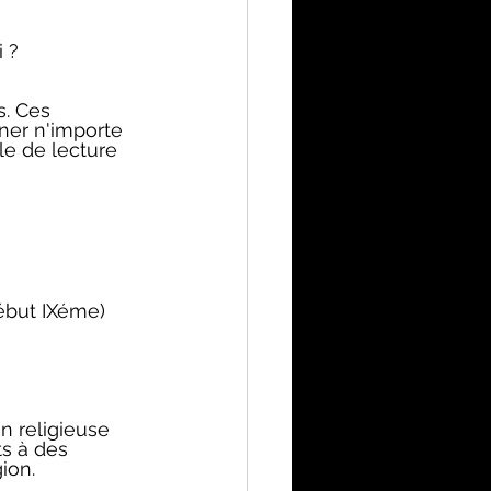
 ?
. Ces 
ner n'importe 
lle de lecture 
début IXéme)
n religieuse 
s à des 
ion.