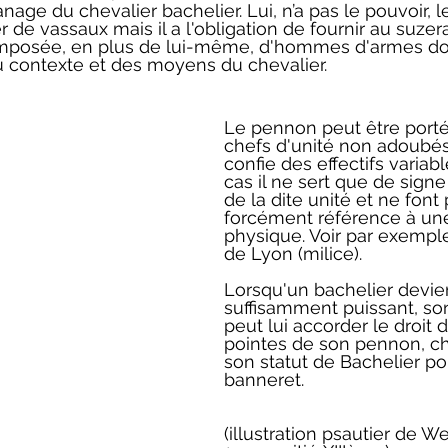
nage du chevalier bachelier. Lui, n’a pas le pouvoir, le 
 de vassaux mais il a l'obligation de fournir au suzer
omposée, en plus de lui-même, d'hommes d'armes do
u contexte et des moyens du chevalier.
Le pennon peut être porté
chefs d'unité non adoubés 
confie des effectifs variab
cas il ne sert que de signe
de la dite unité et ne font 
forcément référence à un
physique. Voir par exempl
de Lyon (milice).
Lorsqu'un bachelier devie
suffisamment puissant, so
peut lui accorder le droit 
pointes de son pennon, ch
son statut de Bachelier po
banneret.
(illustration psautier de W