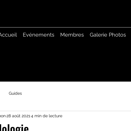
Accueil
Evénements
Membres
Galerie Photos
Guides
non
28 août 2021
4 min de lecture
lologie