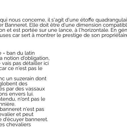
 qui nous concerne, il s'agit d'une étoffe quadrangulai
r Banneret. Elle doit être d'une dimension compatibl
on et est portée sur une lance, à l'horizontale. En gén
ses car sert à montrer le prestige de son propriétaire
 = ban du latin 
a notion d'obligation, 
vais pas détailler ici 
ar ce n'est pas le 
nc un suzerain dont 
globent des 
rés par des vassaux 
ons envers lui. 
tendu, n'ont pas le 
nnière. 
e banneret n'est pas 
valier et peut 
tre d'écuyer banneret. 
es chevaliers 