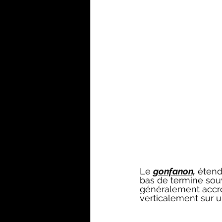
Le 
gonfanon,
 étend
bas de termine souv
généralement accro
verticalement sur u