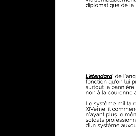
diplomatique de la 
L'étendard
, de l'an
fonction qu'on lui p
surtout la bannière
non à la couronne a
Le système militai
XIVème, il commenc
n'ayant plus le mê
soldats professionn
d’un système auxque