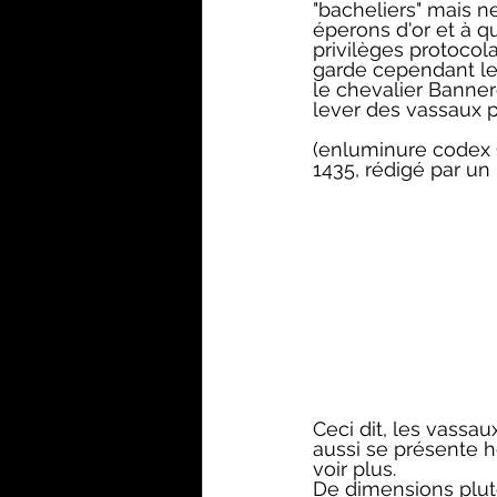
"bacheliers" mais ne
éperons d'or et à q
privilèges protocola
garde cependant l
le chevalier Bannere
lever des vassaux p
(enluminure codex C
1435, rédigé par un it
Ceci dit, les vassa
aussi se présente h
voir plus. 
De dimensions plutô