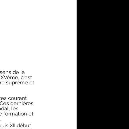
 sens de la 
n XVème, c'est 
ire suprême et 
tes courant 
Ces dernières 
al, les 
 formation et 
.
ouis XII début 